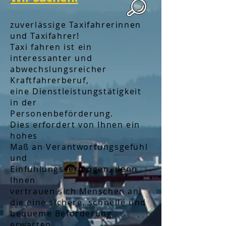
zuverlässige Taxifahrerinnen
und Taxifahrer!
Taxi fahren ist ein
interessanter und
abwechslungsreicher
Kraftfahrerberuf,
eine Dienstleistungstätigkeit
in der
Personenbeförderung.
Dies erfordert von Ihnen ein
hohes
Maß an Verantwortungsgefühl
und
Einfühlungsvermögen, denn
Ihnen
vertrauen sich Menschen an,
die eine sichere, schnelle und
bequeme
Beförderung
erwarten.