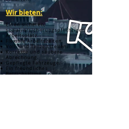
Wir bieten:
Einen sicheren,
sozialversicherungspflichtigen
Arbeitsplatz.
Flexible Arbeitszeiten.
Voll- und Teilzeitstellen.
Korrekte und saubere
Abrechnung.
Gepflegte Fahrzeuge.
Ein freundliches
Betriebsklima.