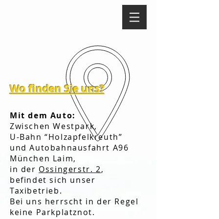
Wo finden Sie uns?
Mit dem Auto:
Zwischen Westpark,
U-Bahn “Holzapfelkreuth”
und Autobahnausfahrt A96
München Laim,
in der
Ossingerstr. 2
,
befindet sich unser
Taxibetrieb.
Bei uns herrscht in der Regel
keine Parkplatznot.