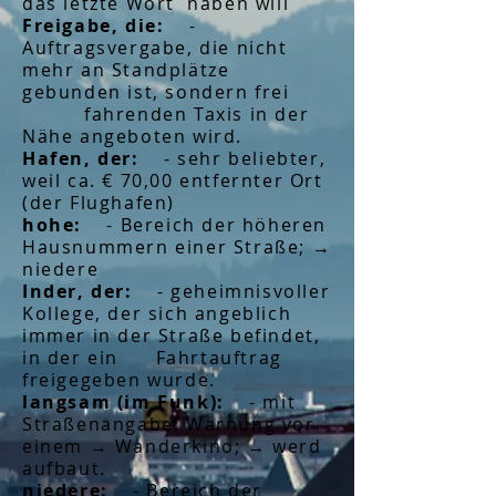
das letzte Wort haben will
Freigabe, die:
-
Auftragsvergabe, die nicht
mehr an Standplätze
gebunden ist, sondern frei
fahrenden Taxis in der
Nähe angeboten wird.
Hafen, der:
- sehr beliebter,
weil ca. € 70,00 entfernter Ort
(der Flughafen)
hohe:
- Bereich der höheren
Hausnummern einer Straße; →
niedere
Inder, der:
- geheimnisvoller
Kollege, der sich angeblich
immer in der Straße befindet,
in der ein Fahrtauftrag
freigegeben wurde.
langsam (im Funk):
-
mit
Straßenangabe: Warnung vor
einem → Wanderkino; → werd
aufbaut.
niedere:
- Bereich der