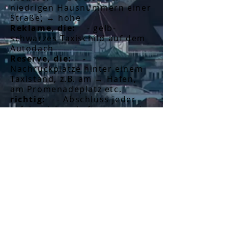
niedrigen Hausnummern einer
Straße; → hohe
Reklame, die:
- gelb-
schwarzes Taxischild auf dem
Autodach
Reserve, die:
-
Nachrückplätze hinter einem
Taxistand, z.B. am → Hafen,
am Promenadeplatz etc.
richtig:
- Abschluss jeder
erfolgreichen Auftragsvergabe
Schein, der:
-
Währungseinheit in
Taxlerkreisen im Wert von €
Schneider, der:
-
wer sitzen
bleibt und keinen → Stich
mehr bekommt, z.B. am →
Hafen
Stich, der:
- Sinn und Zweck
des Taxlerlebens, wer ihn
nicht hat, muss → brennen;
die Fahrt an sich